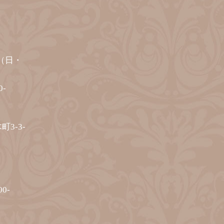
00（日・
-
町3-3-
0-