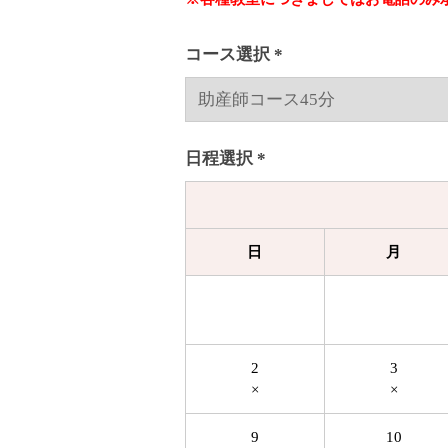
コース選択 *
日程選択 *
日
月
2
3
×
×
9
10