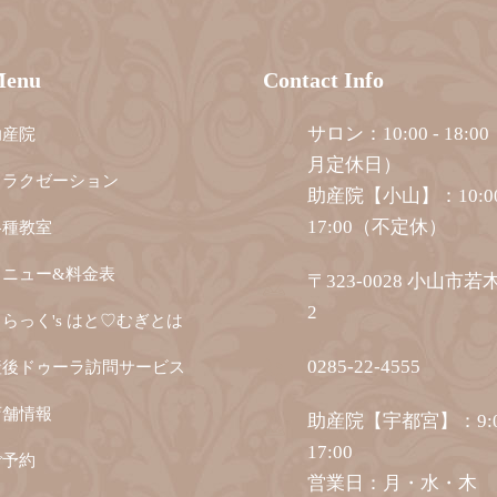
enu
Contact Info
サロン：10:00 - 18:
助産院
月定休日）
リラクゼーション
助産院【小山】：10:00
17:00（不定休）
各種教室
メニュー&料金表
〒323-0028 小山市若木
2
らっく's はと♡むぎとは
0285-22-4555
産後ドゥーラ訪問サービス
店舗情報
助産院【宇都宮】：9:0
17:00
ご予約
営業日：月・水・木