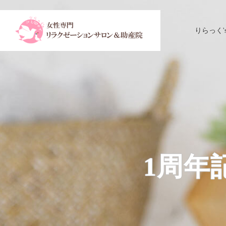
りらっく'
1周年